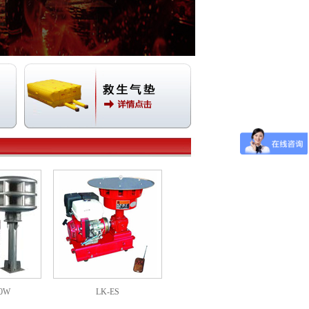
00W
LK-ES