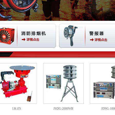
LK-ES
JSDG-2000WB
JDSG-10