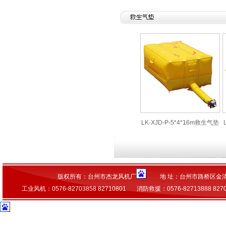
LK-XJD-P-5*4*16m救生气垫
版权所有：台州市杰龙风机厂
地 址：台州市路桥区金
工业风机：0576-82703858 82710801 消防救援：0576-82713888 827