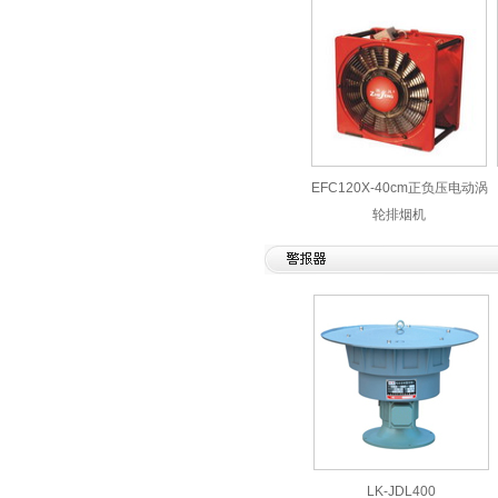
EFC120X-40cm正负压电动涡
轮排烟机
LK-JDL400