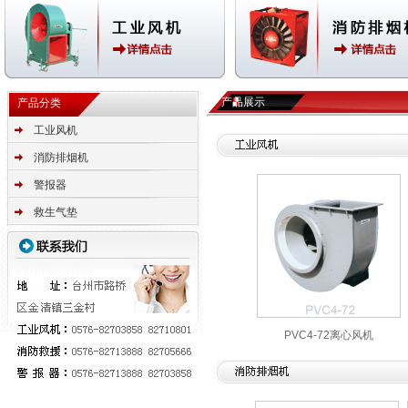
产品展示
产品分类
工业风机
消防排烟机
警报器
救生气垫
PVC4-72离心风机