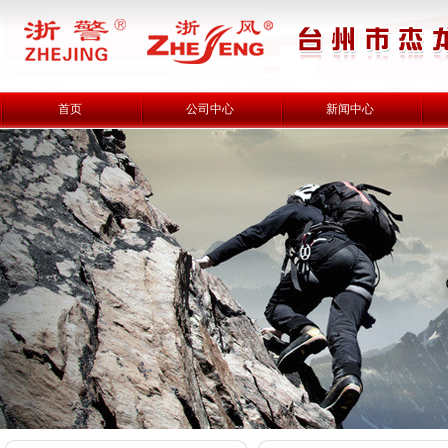
首页
公司中心
新闻中心