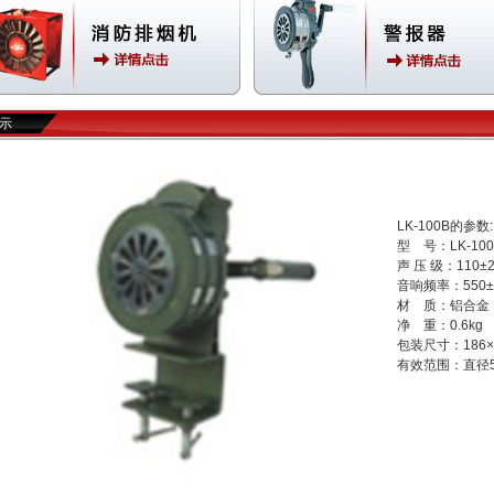
示
LK-100B的参数:
型 号：LK-100
声 压 级：110±2
音响频率：550±
材 质：铝合金
净 重：0.6kg
包装尺寸：186×1
有效范围：直径5