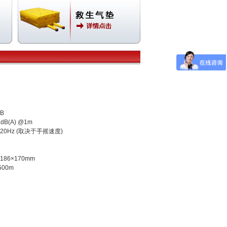
B
dB(A) @1m
20Hz (取决于手摇速度)
86×170mm
00m